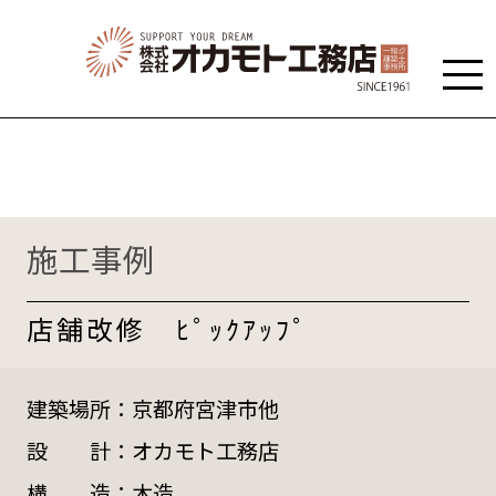
施工事例
店舗改修 ﾋﾟｯｸｱｯﾌﾟ
建築場所：
京都府宮津市他
設 計：
オカモト工務店
構 造：
木造