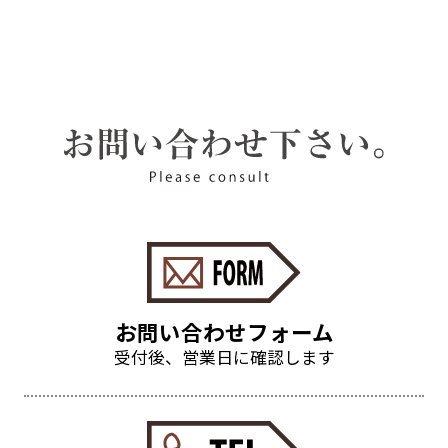
お客様の同意がある場合
法令等により、関係機関より開示を求
められた場合
上記のうちで、お客様個人を識別する
ことができない状態で開示する場合
個人情報の管理について
お客様の個人情報の管理につきましては適
切な管理を行い、個人情報の外部への流出
防止に努めます。
お問い合わせフォーム
受付後、営業日に確認します
プライバシーポリシーの変更
お客様の個人情報の取得、範囲、また利用