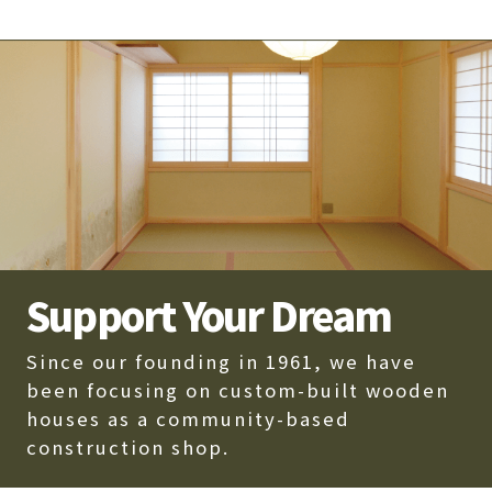
個人情報の範囲
当社は下記の場合に個人情報を取得するこ
とがあります。
お問い合わせ、資料請求、お見積もり
モデルハウス等の来場ご予約
その他、当社サービス、業務において
必要とされる場合
Support Your Dream
個人情報の第三者への開示
Since our founding in 1961, we have
当社はお客様からご提供頂きました個人情
been focusing on custom-built wooden
houses as a community-based
報は、以下のいずれかに該当する場合を除
construction shop.
き、第三者に開示致しません。